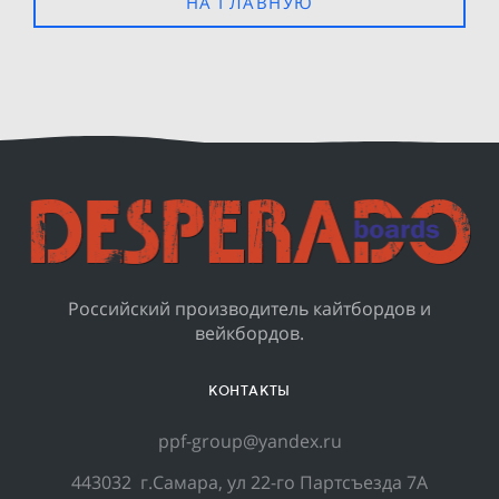
НА ГЛАВНУЮ
Российский производитель кайтбордов и
вейкбордов.
КОНТАКТЫ
ppf-group@yandex.ru
443032
г.Самара, ул 22-го Партсъезда 7А